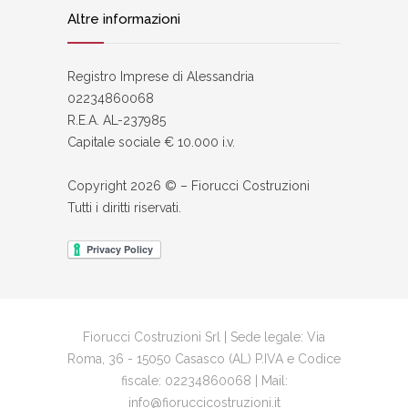
Altre informazioni
Registro Imprese di Alessandria
02234860068
R.E.A. AL-237985
Capitale sociale € 10.000 i.v.
Copyright 2026 © – Fiorucci Costruzioni
Tutti i diritti riservati.
Fiorucci Costruzioni Srl | Sede legale: Via
Roma, 36 - 15050 Casasco (AL) P.IVA e Codice
fiscale: 02234860068 | Mail:
info@fioruccicostruzioni.it